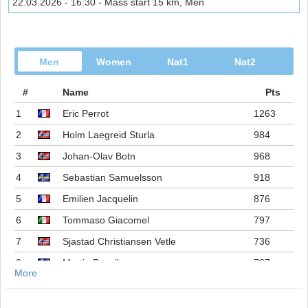
22.03.2026 - 16:30 - Mass start 15 km, Men
Men
Women
Nat1
Nat2
#
Name
Pts
1
Eric Perrot
1263
2
Holm Laegreid Sturla
984
3
Johan-Olav Botn
968
4
Sebastian Samuelsson
918
5
Emilien Jacquelin
876
6
Tommaso Giacomel
797
7
Sjastad Christiansen Vetle
736
8
Martin Ponsiluoma
727
More
9
Philipp Nawrath
716
10
Johannes Dale-skjevdal
697