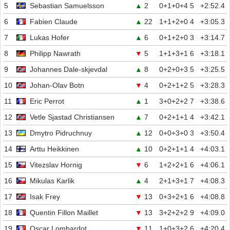
5
Sebastian Samuelsson
▲
2
0+1+0+4
5
+2:52.4
6
Fabien Claude
▲
22
1+1+2+0
4
+3:05.3
7
Lukas Hofer
▲
6
0+1+2+0
3
+3:14.7
8
Philipp Nawrath
▼
5
1+1+3+1
6
+3:18.1
9
Johannes Dale-skjevdal
▲
8
0+2+0+3
5
+3:25.5
10
Johan-Olav Botn
▼
4
0+2+1+2
5
+3:28.3
11
Eric Perrot
▲
1
3+0+2+2
7
+3:38.6
12
Vetle Sjastad Christiansen
▲
7
0+2+1+1
4
+3:42.1
13
Dmytro Pidruchnuy
▲
12
0+0+3+0
3
+3:50.4
14
Arttu Heikkinen
▲
10
0+2+1+1
4
+4:03.1
15
Vitezslav Hornig
▼
6
1+2+2+1
6
+4:06.1
16
Mikulas Karlik
▲
4
2+1+3+1
7
+4:08.3
17
Isak Frey
▼
13
0+3+2+1
6
+4:08.8
18
Quentin Fillon Maillet
▼
13
3+2+2+2
9
+4:09.0
19
Oscar Lombardot
▼
11
1+0+3+2
6
+4:20.4