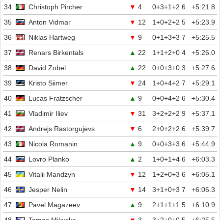
34
Christoph Pircher
▼
4
0+3+1+2
6
+5:21.8
35
Anton Vidmar
▼
12
1+0+2+2
5
+5:23.9
36
Niklas Hartweg
▼
9
0+1+3+3
7
+5:25.5
37
Renars Birkentals
▲
22
1+1+2+0
4
+5:26.0
38
David Zobel
▲
22
0+0+3+0
3
+5:27.6
39
Kristo Siimer
▼
24
1+0+4+2
7
+5:29.1
40
Lucas Fratzscher
▲
9
0+0+4+2
6
+5:30.4
41
Vladimir Iliev
▼
31
3+2+2+2
9
+5:37.1
42
Andrejs Rastorgujevs
▼
6
2+0+2+2
6
+5:39.7
43
Nicola Romanin
▲
9
0+0+3+3
6
+5:44.9
44
Lovro Planko
▲
2
1+0+1+4
6
+6:03.3
45
Vitalii Mandzyn
▼
12
1+2+0+3
6
+6:05.1
46
Jesper Nelin
▼
14
3+1+0+3
7
+6:06.3
47
Pavel Magazeev
▲
9
2+1+1+1
5
+6:10.9