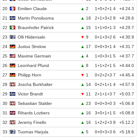
20
Emilien Claude
▲
2
1+0+2+1
4
+4:24.3
21
Martin Ponsiluoma
▲
18
2+1+3+2
8
+4:28.6
22
Braunhofer Patrick
▲
15
1+1+0+1
3
+4:29.7
23
Olli Hiidensalo
▼
9
0+1+3+2
6
+4:30.9
24
Justus Strelow
▲
17
0+0+3+1
4
+4:31.7
25
Maxime Germain
▲
4
1+0+3+1
5
+4:37.7
26
Leonhard Pfund
▲
8
1+1+2+1
5
+4:44.0
27
Philipp Horn
▼
1
0+2+2+3
7
+4:45.4
28
Joscha Burkhalter
▲
14
0+2+1+1
4
+4:57.9
29
Victor Brandt
▼
11
2+1+1+3
7
+5:03.7
30
Sebastian Stalder
▲
23
0+0+3+0
3
+5:06.8
31
Rihards Lozbers
▲
16
3+0+1+1
5
+5:08.8
32
Jeremy Finello
▲
16
1+2+2+3
8
+5:12.2
33
Tuomas Harjula
▲
5
0+0+3+3
6
+5:18.6